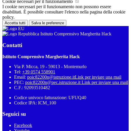
Cookie necessari per il funzionamento
I cookie necessari per il funzionamento non possono essere
disabilitati. È possibile consultare l'elenco nella pagina della cookie
policy.
Accetta tutti
Salva le preferenze
Istituto Comprensivo Margherita Hack
Contatti
Istituto Comprensivo Margherita Hack
Via P. Micca, 19 - 59013 - Montemurlo
Tel:
+39 0574 558901
Email:
poic82200n@istruzione.it
Link per inviare una mail
PEC:
poic82200n@pec.istruzione.it
Link per inviare una mail
C.F.: 92093510482
Codice univoco fatturazione: UFUQ40
Codice IPA: ICM_100
Seguici su
Facebook
Youtube