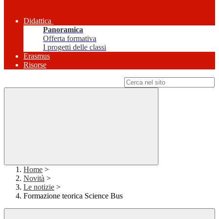
Didattica
Panoramica
Offerta formativa
I progetti delle classi
Erasmus
Risorse
Campo di ricerca per le pagine del sito
Home
>
Novità
>
Le notizie
>
Formazione teorica Science Bus