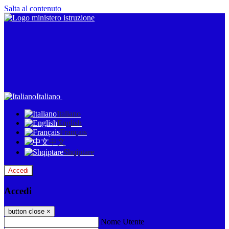
Salta al contenuto
Italiano
Italiano
English
Français
中文
Shqiptare
Accedi
Accedi
button close
×
Nome Utente