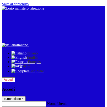
Salta al contenuto
Italiano
Italiano
English
Français
中文
Shqiptare
Accedi
Accedi
button close
×
Nome Utente