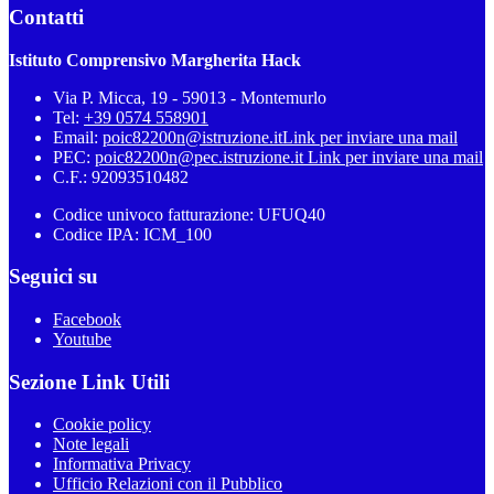
Contatti
Istituto Comprensivo Margherita Hack
Via P. Micca, 19 - 59013 - Montemurlo
Tel:
+39 0574 558901
Email:
poic82200n@istruzione.it
Link per inviare una mail
PEC:
poic82200n@pec.istruzione.it
Link per inviare una mail
C.F.: 92093510482
Codice univoco fatturazione: UFUQ40
Codice IPA: ICM_100
Seguici su
Facebook
Youtube
Sezione Link Utili
Cookie policy
Note legali
Informativa Privacy
Ufficio Relazioni con il Pubblico