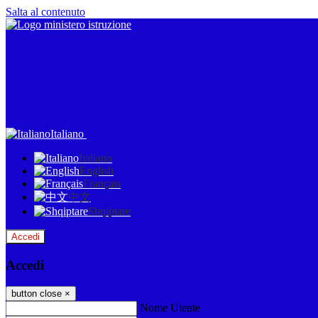
Salta al contenuto
Italiano
Italiano
English
Français
中文
Shqiptare
Accedi
Accedi
button close
×
Nome Utente