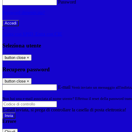
Password
Password dimenticata?
-
Entra con SPID
Entra con CIE
Seleziona utente
button close
×
Recupero password
button close
×
E-mail
Verrà inviato un messaggio all'indirizz
Non hai una e-mail associata al nome utente? Effettua il reset della password tram
E-mail inviata, si prega di controllare la casella di posta elettronica!
Errore
Chiudi