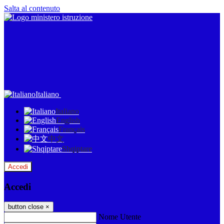
Salta al contenuto
Italiano
Italiano
English
Français
中文
Shqiptare
Accedi
Accedi
button close
×
Nome Utente