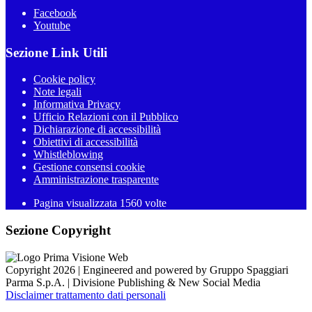
Facebook
Youtube
Sezione Link Utili
Cookie policy
Note legali
Informativa Privacy
Ufficio Relazioni con il Pubblico
Dichiarazione di accessibilità
Obiettivi di accessibilità
Whistleblowing
Gestione consensi cookie
Amministrazione trasparente
Pagina visualizzata
1560
volte
Sezione Copyright
Copyright 2026 | Engineered and powered by Gruppo Spaggiari
Parma S.p.A. | Divisione Publishing & New Social Media
Disclaimer trattamento dati personali