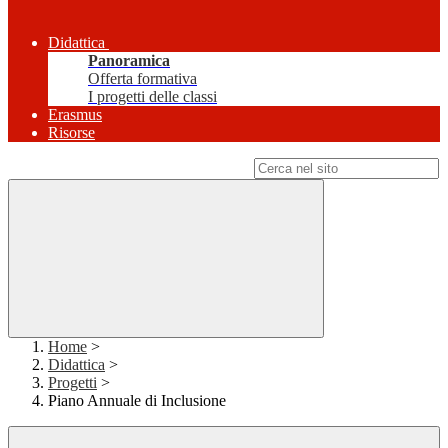
Didattica
Panoramica
Offerta formativa
I progetti delle classi
Erasmus
Risorse
Campo di ricerca per le pagine del sito
Home
>
Didattica
>
Progetti
>
Piano Annuale di Inclusione