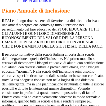
Theater auf Deutsch
Piano Annuale di Inclusione
II PAI è il luogo dove si cerca di favorire una didattica inclusiva e
una attività sinergica che coinvolga tutto il territorio nel
perseguimento del fine educativo del PTOF: EDUCARE TUTTI
GLI ALUNNI E OGNI LORO DIMENSIONE AL
RICONOSCIMENTO DEL VALORE DELLA PERSONA
UMANA, DEPOSITARIA DI UN DIRITTO INVIOLABILE
CHE È FONDAMENTO DELLA GIUSTIZIA E DELLA PACE.
Il percorso normativo della scuola italiana ci porta dalla scuola
dell’integrazione a quella dell’inclusione. Nel primo modello si
cercava di ricomporre i bisogni educativi di alunni con certificazione
e di alunni con diversa cultura e provenienza etnica, con i bisogni
educativi “normali”. Nella scuola dell’inclusione ogni bisogno
educativo speciale riconosciuto dalla scuola anche se non certificato,
trova la sua adeguata risposta non nella logica di una didattica
dell’emergenza, ma in una pianificazione strutturata di tutte le risorse
possibili e di tutte le interazioni umane disponibili. Volendo
considerare in profondità questa nuova impostazione, di fatto è
l’intera comunità ad essere veramente educante in modo formale e
informale, quando tutta la scuola è tesa a rendere sempre più
positivo il processo di apprendimento e di socializzazione, quando