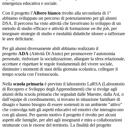
emergenza educativa e sociale.
Con il progetto l’
Albero bianco
rivolto alla secondaria di 1°
abbiamo sviluppato un percorso di potenziamento per gli alunni
DSA. Il percorso ha visto attività che favorivano lo sviluppo di un
metodo di studio efficace e attività di formazione
on the job
, per
insegnare strategie di studio e modalità didattiche idonee a rafforzare
le aree deficitarie.
Per gli alunni diversamente abili abbiamo realizzato il
progetto
ADA
(Attività Di Aiuto) per promuovere l’autonomia
personale, rinforzare la socializzazione, allargare la sfera relazionale,
accettare e rispettare le regole fondamentali del vivere sociale,
diminuire i momenti di stasi della giornata scolastica, collegare il
tempo scuola con l’extrascuola.
Nella
scuola primaria
è previsto il laboratorio LaRSA (Laboratorio
di Recupero e Sviluppo degli Apprendimenti) che si rivolge agli
alunni della scuola primaria che segnalati dalle Maestre, dalla Asl, o
dall’equipe di coordinamento, si trovano in situazione familiare di
disagio e hanno bisogno di essere sostenuti in un ambiente "attivo"
che coinvolga tutti gli aspetti educativi ed emotivi che interagiscono
con gli alunni. Per questo motivo il progetto è rivolto per alcuni
aspetti alle famiglie, per altri agli insegnanti e mira a collaborazioni
strutturate con le risorse del territorio. La finalità del progetto