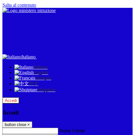
Salta al contenuto
Italiano
Italiano
English
Français
中文
Shqiptare
Accedi
Accedi
button close
×
Nome Utente