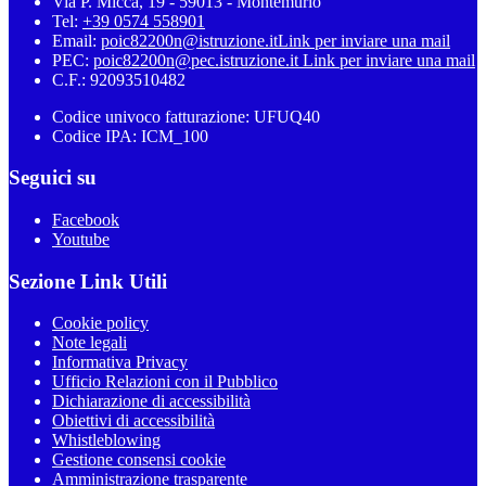
Via P. Micca, 19 - 59013 - Montemurlo
Tel:
+39 0574 558901
Email:
poic82200n@istruzione.it
Link per inviare una mail
PEC:
poic82200n@pec.istruzione.it
Link per inviare una mail
C.F.: 92093510482
Codice univoco fatturazione: UFUQ40
Codice IPA: ICM_100
Seguici su
Facebook
Youtube
Sezione Link Utili
Cookie policy
Note legali
Informativa Privacy
Ufficio Relazioni con il Pubblico
Dichiarazione di accessibilità
Obiettivi di accessibilità
Whistleblowing
Gestione consensi cookie
Amministrazione trasparente