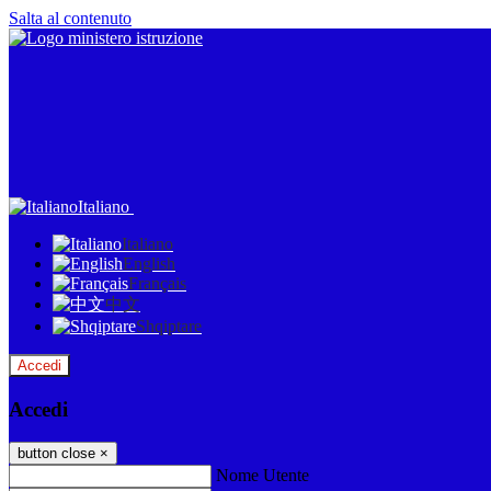
Salta al contenuto
Italiano
Italiano
English
Français
中文
Shqiptare
Accedi
Accedi
button close
×
Nome Utente