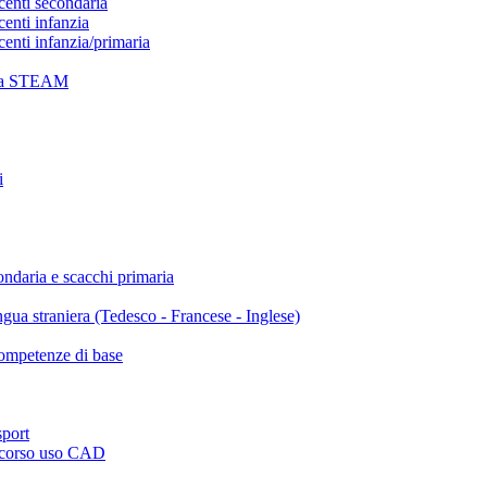
centi secondaria
centi infanzia
centi infanzia/primaria
tica STEAM
i
ondaria e scacchi primaria
ngua straniera (Tedesco - Francese - Inglese)
 competenze di base
sport
o- corso uso CAD