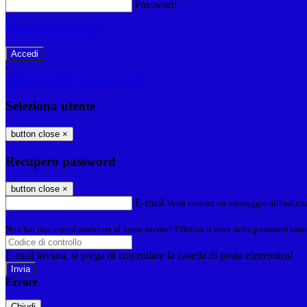
Password
Password dimenticata?
-
Entra con SPID
Entra con CIE
Seleziona utente
button close
×
Recupero password
button close
×
E-mail
Verrà inviato un messaggio all'indirizz
Non hai una e-mail associata al nome utente? Effettua il reset della password tram
E-mail inviata, si prega di controllare la casella di posta elettronica!
Errore
Chiudi