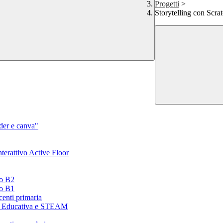
Progetti
>
Storytelling con Scra
der e canva"
erattivo Active Floor
lo B2
lo B1
centi primaria
a Educativa e STEAM