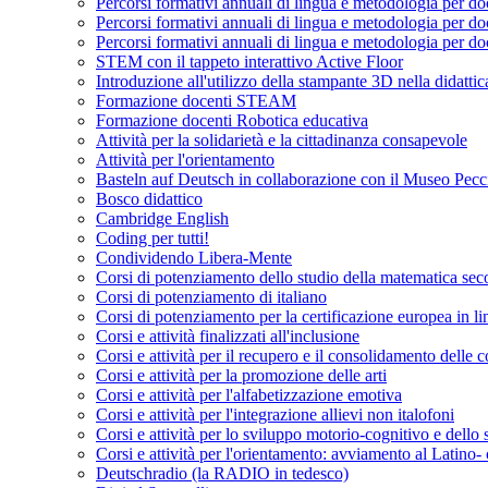
Percorsi formativi annuali di lingua e metodologia per do
Percorsi formativi annuali di lingua e metodologia per do
Percorsi formativi annuali di lingua e metodologia per do
STEM con il tappeto interattivo Active Floor
Introduzione all'utilizzo della stampante 3D nella didat
Formazione docenti STEAM
Formazione docenti Robotica educativa
Attività per la solidarietà e la cittadinanza consapevole
Attività per l'orientamento
Basteln auf Deutsch in collaborazione con il Museo Pecc
Bosco didattico
Cambridge English
Coding per tutti!
Condividendo Libera-Mente
Corsi di potenziamento dello studio della matematica sec
Corsi di potenziamento di italiano
Corsi di potenziamento per la certificazione europea in li
Corsi e attività finalizzati all'inclusione
Corsi e attività per il recupero e il consolidamento delle
Corsi e attività per la promozione delle arti
Corsi e attività per l'alfabetizzazione emotiva
Corsi e attività per l'integrazione allievi non italofoni
Corsi e attività per lo sviluppo motorio-cognitivo e dello 
Corsi e attività per l'orientamento: avviamento al Latin
Deutschradio (la RADIO in tedesco)