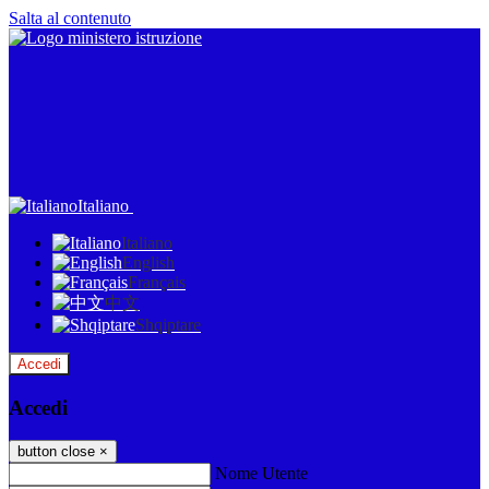
Salta al contenuto
Italiano
Italiano
English
Français
中文
Shqiptare
Accedi
Accedi
button close
×
Nome Utente