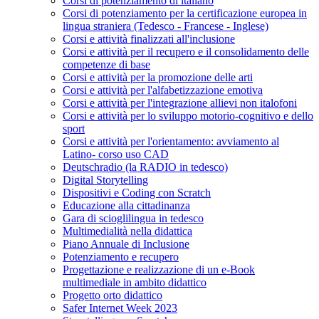
Corsi di potenziamento di italiano
Corsi di potenziamento per la certificazione europea in
lingua straniera (Tedesco - Francese - Inglese)
Corsi e attività finalizzati all'inclusione
Corsi e attività per il recupero e il consolidamento delle
competenze di base
Corsi e attività per la promozione delle arti
Corsi e attività per l'alfabetizzazione emotiva
Corsi e attività per l'integrazione allievi non italofoni
Corsi e attività per lo sviluppo motorio-cognitivo e dello
sport
Corsi e attività per l'orientamento: avviamento al
Latino- corso uso CAD
Deutschradio (la RADIO in tedesco)
Digital Storytelling
Dispositivi e Coding con Scratch
Educazione alla cittadinanza
Gara di scioglilingua in tedesco
Multimedialità nella didattica
Piano Annuale di Inclusione
Potenziamento e recupero
Progettazione e realizzazione di un e-Book
multimediale in ambito didattico
Progetto orto didattico
Safer Internet Week 2023