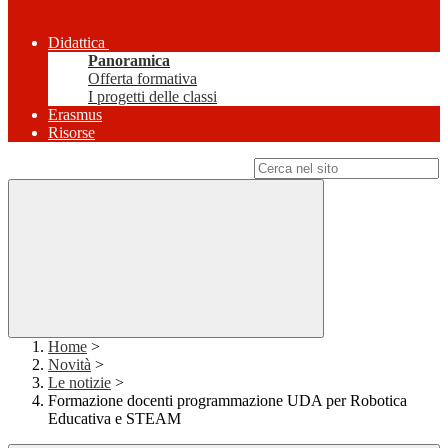
Didattica
Panoramica
Offerta formativa
I progetti delle classi
Erasmus
Risorse
Campo di ricerca per le pagine del sito
Home
>
Novità
>
Le notizie
>
Formazione docenti programmazione UDA per Robotica
Educativa e STEAM