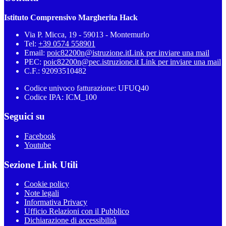
Istituto Comprensivo Margherita Hack
Via P. Micca, 19 - 59013 - Montemurlo
Tel:
+39 0574 558901
Email:
poic82200n@istruzione.it
Link per inviare una mail
PEC:
poic82200n@pec.istruzione.it
Link per inviare una mail
C.F.: 92093510482
Codice univoco fatturazione: UFUQ40
Codice IPA: ICM_100
Seguici su
Facebook
Youtube
Sezione Link Utili
Cookie policy
Note legali
Informativa Privacy
Ufficio Relazioni con il Pubblico
Dichiarazione di accessibilità