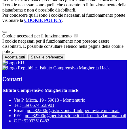
I cookie necessari sono quelli che consentono il funzionamento della
piattaforma e non è possibile disabilitarli.
Per conoscere quali sono i cookie necessari al funzionamento potete
visionare la
COOKIE POLICY
.
Cookie necessari per il funzionamento
I cookie necessari per il funzionamento non possono essere
disabilitati. È possibile consultare l'elenco nella pagina della cookie
policy.
Accetta tutti
Salva le preferenze
Istituto Comprensivo Margherita Hack
Contatti
Istituto Comprensivo Margherita Hack
Via P. Micca, 19 - 59013 - Montemurlo
Tel:
+39 0574 558901
Email:
poic82200n@istruzione.it
Link per inviare una mail
PEC:
poic82200n@pec.istruzione.it
Link per inviare una mail
C.F.: 92093510482