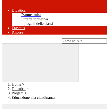
Didattica
Panoramica
Offerta formativa
I progetti delle classi
Erasmus
Risorse
Campo di ricerca per le pagine del sito
Home
>
Didattica
>
Progetti
>
Educazione alla cittadinanza