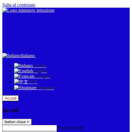
Salta al contenuto
Italiano
Italiano
English
Français
中文
Shqiptare
Accedi
Accedi
button close
×
Nome Utente