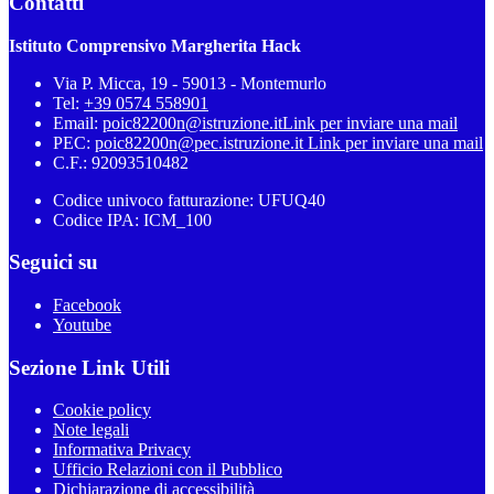
Contatti
Istituto Comprensivo Margherita Hack
Via P. Micca, 19 - 59013 - Montemurlo
Tel:
+39 0574 558901
Email:
poic82200n@istruzione.it
Link per inviare una mail
PEC:
poic82200n@pec.istruzione.it
Link per inviare una mail
C.F.: 92093510482
Codice univoco fatturazione: UFUQ40
Codice IPA: ICM_100
Seguici su
Facebook
Youtube
Sezione Link Utili
Cookie policy
Note legali
Informativa Privacy
Ufficio Relazioni con il Pubblico
Dichiarazione di accessibilità