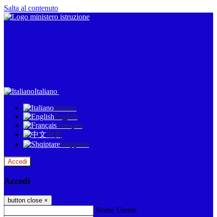
Salta al contenuto
Italiano
Italiano
English
Français
中文
Shqiptare
Accedi
Accedi
button close
×
Nome Utente