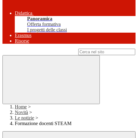
Didattica
Panoramica
Offerta formativa
I progetti delle classi
Erasmus
Risorse
Campo di ricerca per le pagine del sito
Home
>
Novità
>
Le notizie
>
Formazione docenti STEAM