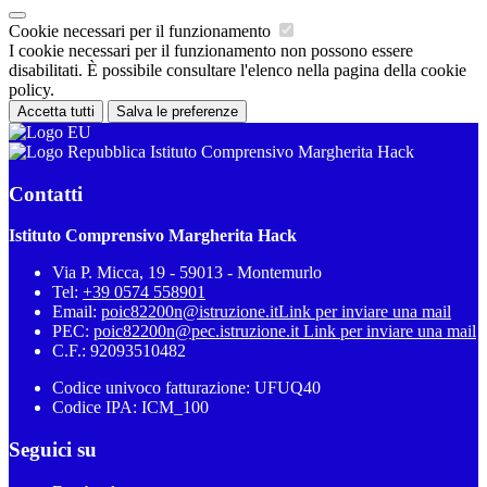
Cookie necessari per il funzionamento
I cookie necessari per il funzionamento non possono essere
disabilitati. È possibile consultare l'elenco nella pagina della cookie
policy.
Accetta tutti
Salva le preferenze
Istituto Comprensivo Margherita Hack
Contatti
Istituto Comprensivo Margherita Hack
Via P. Micca, 19 - 59013 - Montemurlo
Tel:
+39 0574 558901
Email:
poic82200n@istruzione.it
Link per inviare una mail
PEC:
poic82200n@pec.istruzione.it
Link per inviare una mail
C.F.: 92093510482
Codice univoco fatturazione: UFUQ40
Codice IPA: ICM_100
Seguici su