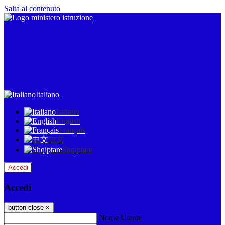
Salta al contenuto
Italiano
Italiano
English
Français
中文
Shqiptare
Accedi
Accedi
button close
×
Nome Utente