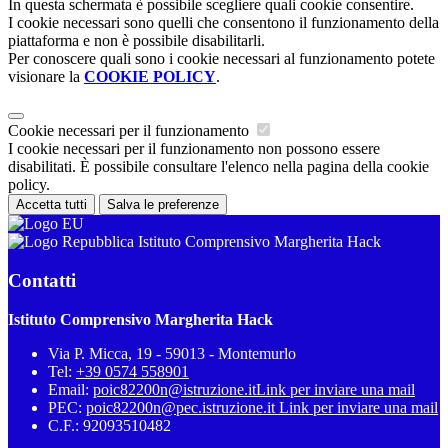
In questa schermata è possibile scegliere quali cookie consentire.
I cookie necessari sono quelli che consentono il funzionamento della
piattaforma e non è possibile disabilitarli.
Per conoscere quali sono i cookie necessari al funzionamento potete
visionare la
COOKIE POLICY
.
Cookie necessari per il funzionamento
I cookie necessari per il funzionamento non possono essere
disabilitati. È possibile consultare l'elenco nella pagina della cookie
policy.
Accetta tutti
Salva le preferenze
Istituto Comprensivo Margherita Hack
Contatti
Istituto Comprensivo Margherita Hack
Via P. Micca, 19 - 59013 - Montemurlo
Tel:
+39 0574 558901
Email:
poic82200n@istruzione.it
Link per inviare una mail
PEC:
poic82200n@pec.istruzione.it
Link per inviare una mail
C.F.: 92093510482