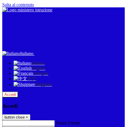
Salta al contenuto
Italiano
Italiano
English
Français
中文
Shqiptare
Accedi
Accedi
button close
×
Nome Utente