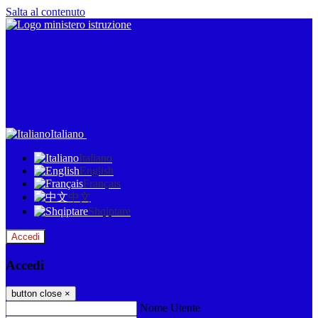
Salta al contenuto
Italiano
Italiano
English
Français
中文
Shqiptare
Accedi
Accedi
button close
×
Nome Utente