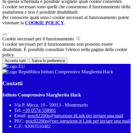
In questa schermata è possibile scegliere quali cookie consentire.
I cookie necessari sono quelli che consentono il funzionamento della
piattaforma e non è possibile disabilitarli.
Per conoscere quali sono i cookie necessari al funzionamento potete
visionare la
COOKIE POLICY
.
Cookie necessari per il funzionamento
I cookie necessari per il funzionamento non possono essere
disabilitati. È possibile consultare l'elenco nella pagina della cookie
policy.
Accetta tutti
Salva le preferenze
Istituto Comprensivo Margherita Hack
Contatti
Istituto Comprensivo Margherita Hack
Via P. Micca, 19 - 59013 - Montemurlo
Tel:
+39 0574 558901
Email:
poic82200n@istruzione.it
Link per inviare una mail
PEC:
poic82200n@pec.istruzione.it
Link per inviare una mail
C.F.: 92093510482