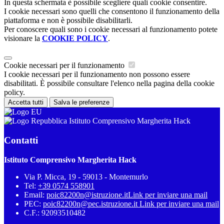
In questa schermata è possibile scegliere quali cookie consentire.
I cookie necessari sono quelli che consentono il funzionamento della
piattaforma e non è possibile disabilitarli.
Per conoscere quali sono i cookie necessari al funzionamento potete
visionare la
COOKIE POLICY
.
Cookie necessari per il funzionamento
I cookie necessari per il funzionamento non possono essere
disabilitati. È possibile consultare l'elenco nella pagina della cookie
policy.
Accetta tutti
Salva le preferenze
Istituto Comprensivo Margherita Hack
Contatti
Istituto Comprensivo Margherita Hack
Via P. Micca, 19 - 59013 - Montemurlo
Tel:
+39 0574 558901
Email:
poic82200n@istruzione.it
Link per inviare una mail
PEC:
poic82200n@pec.istruzione.it
Link per inviare una mail
C.F.: 92093510482