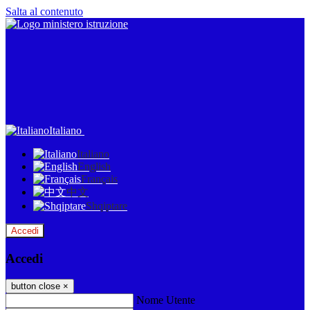
Salta al contenuto
Italiano
Italiano
English
Français
中文
Shqiptare
Accedi
Accedi
button close
×
Nome Utente