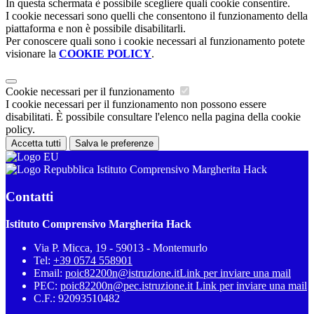
In questa schermata è possibile scegliere quali cookie consentire.
I cookie necessari sono quelli che consentono il funzionamento della
piattaforma e non è possibile disabilitarli.
Per conoscere quali sono i cookie necessari al funzionamento potete
visionare la
COOKIE POLICY
.
Cookie necessari per il funzionamento
I cookie necessari per il funzionamento non possono essere
disabilitati. È possibile consultare l'elenco nella pagina della cookie
policy.
Accetta tutti
Salva le preferenze
Istituto Comprensivo Margherita Hack
Contatti
Istituto Comprensivo Margherita Hack
Via P. Micca, 19 - 59013 - Montemurlo
Tel:
+39 0574 558901
Email:
poic82200n@istruzione.it
Link per inviare una mail
PEC:
poic82200n@pec.istruzione.it
Link per inviare una mail
C.F.: 92093510482