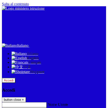
Salta al contenuto
Italiano
Italiano
English
Français
中文
Shqiptare
Accedi
Accedi
button close
×
Nome Utente