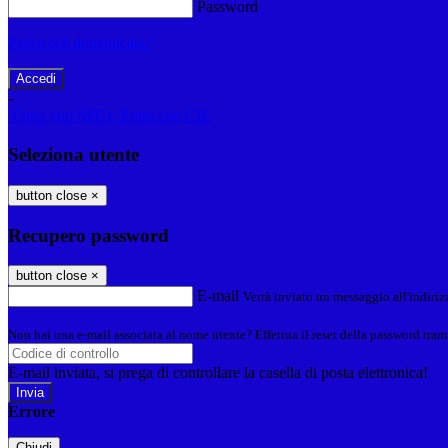
Password
Password dimenticata?
-
Entra con SPID
Entra con CIE
Seleziona utente
button close
×
Recupero password
button close
×
E-mail
Verrà inviato un messaggio all'indirizz
Non hai una e-mail associata al nome utente? Effettua il reset della password tram
E-mail inviata, si prega di controllare la casella di posta elettronica!
Errore
Chiudi