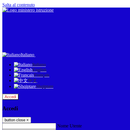
Salta al contenuto
Italiano
Italiano
English
Français
中文
Shqiptare
Accedi
Accedi
button close
×
Nome Utente