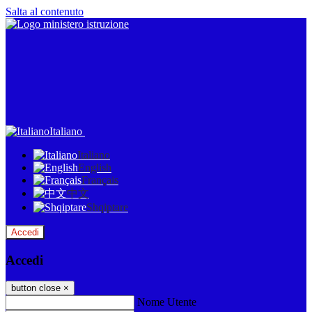
Salta al contenuto
Italiano
Italiano
English
Français
中文
Shqiptare
Accedi
Accedi
button close
×
Nome Utente