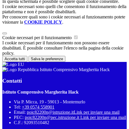
In questa schermata è possibile scegliere quali cookie consentire.
I cookie necessari sono quelli che consentono il funzionamento della
piattaforma e non è possibile disabilitarli.
Per conoscere quali sono i cookie necessari al funzionamento potete
visionare la
COOKIE POLICY
.
Cookie necessari per il funzionamento
I cookie necessari per il funzionamento non possono essere
disabilitati. È possibile consultare l'elenco nella pagina della cookie
policy.
Accetta tutti
Salva le preferenze
Istituto Comprensivo Margherita Hack
Contatti
Istituto Comprensivo Margherita Hack
Via P. Micca, 19 - 59013 - Montemurlo
Tel:
+39 0574 558901
Email:
poic82200n@istruzione.it
Link per inviare una mail
PEC:
poic82200n@pec.istruzione.it
Link per inviare una mail
C.F.: 92093510482