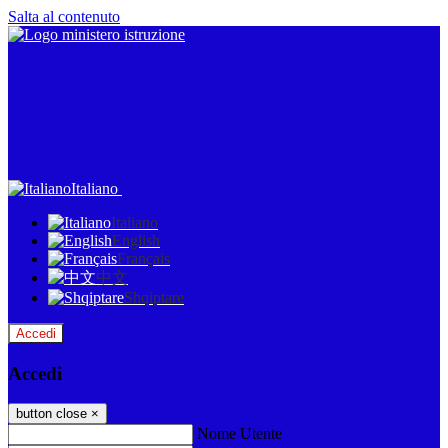
Salta al contenuto
Italiano
Italiano
English
Français
中文
Shqiptare
Accedi
Accedi
button close
×
Nome Utente