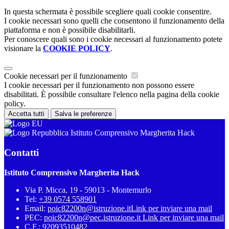
In questa schermata è possibile scegliere quali cookie consentire.
I cookie necessari sono quelli che consentono il funzionamento della
piattaforma e non è possibile disabilitarli.
Per conoscere quali sono i cookie necessari al funzionamento potete
visionare la
COOKIE POLICY
.
Cookie necessari per il funzionamento
I cookie necessari per il funzionamento non possono essere
disabilitati. È possibile consultare l'elenco nella pagina della cookie
policy.
Accetta tutti
Salva le preferenze
Istituto Comprensivo Margherita Hack
Contatti
Istituto Comprensivo Margherita Hack
Via P. Micca, 19 - 59013 - Montemurlo
Tel:
+39 0574 558901
Email:
poic82200n@istruzione.it
Link per inviare una mail
PEC:
poic82200n@pec.istruzione.it
Link per inviare una mail
C.F.: 92093510482