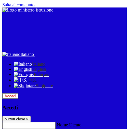
Salta al contenuto
Italiano
Italiano
English
Français
中文
Shqiptare
Accedi
Accedi
button close
×
Nome Utente