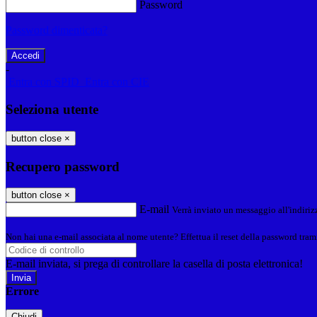
Password
Password dimenticata?
-
Entra con SPID
Entra con CIE
Seleziona utente
button close
×
Recupero password
button close
×
E-mail
Verrà inviato un messaggio all'indirizz
Non hai una e-mail associata al nome utente? Effettua il reset della password tram
E-mail inviata, si prega di controllare la casella di posta elettronica!
Errore
Chiudi