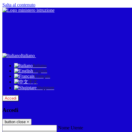
Salta al contenuto
Italiano
Italiano
English
Français
中文
Shqiptare
Accedi
Accedi
button close
×
Nome Utente