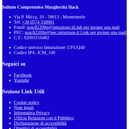
Istituto Comprensivo Margherita Hack
Via P. Micca, 19 - 59013 - Montemurlo
Tel:
+39 0574 558901
Email:
poic82200n@istruzione.it
Link per inviare una mail
PEC:
poic82200n@pec.istruzione.it
Link per inviare una mail
C.F.: 92093510482
Codice univoco fatturazione: UFUQ40
Codice IPA: ICM_100
Seguici su
Facebook
Youtube
Sezione Link Utili
Cookie policy
Note legali
Informativa Privacy
Ufficio Relazioni con il Pubblico
Dichiarazione di accessibilità
Obiettivi di accessibilità