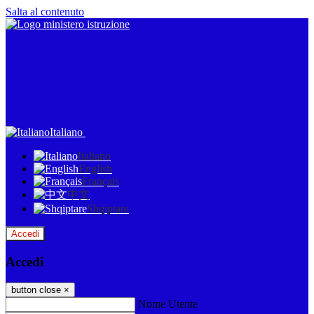
Salta al contenuto
Italiano
Italiano
English
Français
中文
Shqiptare
Accedi
Accedi
button close
×
Nome Utente