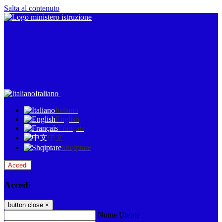
Salta al contenuto
Italiano
Italiano
English
Français
中文
Shqiptare
Accedi
Accedi
button close
×
Nome Utente