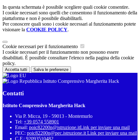
In questa schermata è possibile scegliere quali cookie consentire.
I cookie necessari sono quelli che consentono il funzionamento della
piattaforma e non è possibile disabilitarli.
Per conoscere quali sono i cookie necessari al funzionamento potete
visionare la
COOKIE POLICY
.
Cookie necessari per il funzionamento
I cookie necessari per il funzionamento non possono essere
disabilitati. È possibile consultare l'elenco nella pagina della cookie
policy.
Accetta tutti
Salva le preferenze
Istituto Comprensivo Margherita Hack
Contatti
Istituto Comprensivo Margherita Hack
Via P. Micca, 19 - 59013 - Montemurlo
Tel:
+39 0574 558901
Email:
poic82200n@istruzione.it
Link per inviare una mail
PEC:
poic82200n@pec.istruzione.it
Link per inviare una mail
C.F.: 92093510482