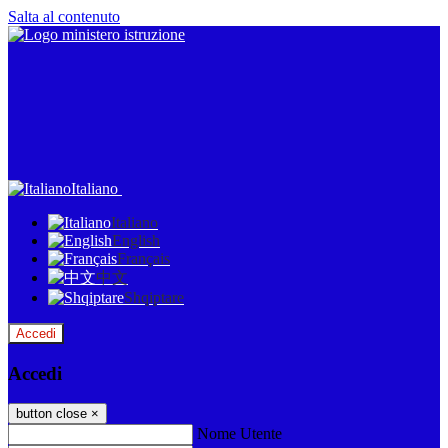
Salta al contenuto
Italiano
Italiano
English
Français
中文
Shqiptare
Accedi
Accedi
button close
×
Nome Utente