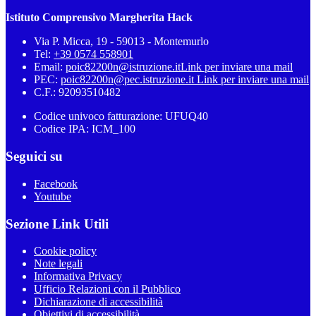
Istituto Comprensivo Margherita Hack
Via P. Micca, 19 - 59013 - Montemurlo
Tel:
+39 0574 558901
Email:
poic82200n@istruzione.it
Link per inviare una mail
PEC:
poic82200n@pec.istruzione.it
Link per inviare una mail
C.F.: 92093510482
Codice univoco fatturazione: UFUQ40
Codice IPA: ICM_100
Seguici su
Facebook
Youtube
Sezione Link Utili
Cookie policy
Note legali
Informativa Privacy
Ufficio Relazioni con il Pubblico
Dichiarazione di accessibilità
Obiettivi di accessibilità