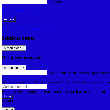
Password
Password dimenticata?
-
Entra con SPID
Entra con CIE
Seleziona utente
button close
×
Recupero password
button close
×
E-mail
Verrà inviato un messaggio all'indirizz
Non hai una e-mail associata al nome utente? Effettua il reset della password tram
E-mail inviata, si prega di controllare la casella di posta elettronica!
Errore
Chiudi