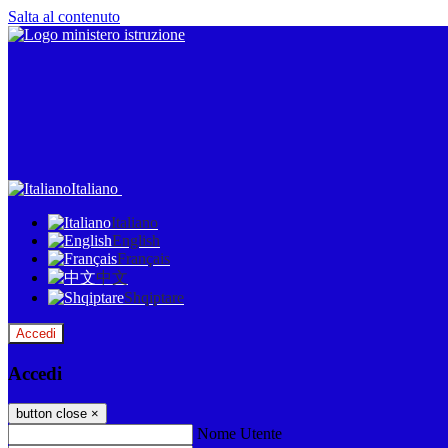
Salta al contenuto
Italiano
Italiano
English
Français
中文
Shqiptare
Accedi
Accedi
button close
×
Nome Utente