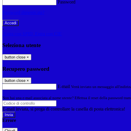
Password
Password dimenticata?
-
Entra con SPID
Entra con CIE
Seleziona utente
button close
×
Recupero password
button close
×
E-mail
Verrà inviato un messaggio all'indirizz
Non hai una e-mail associata al nome utente? Effettua il reset della password tram
E-mail inviata, si prega di controllare la casella di posta elettronica!
Errore
Chiudi