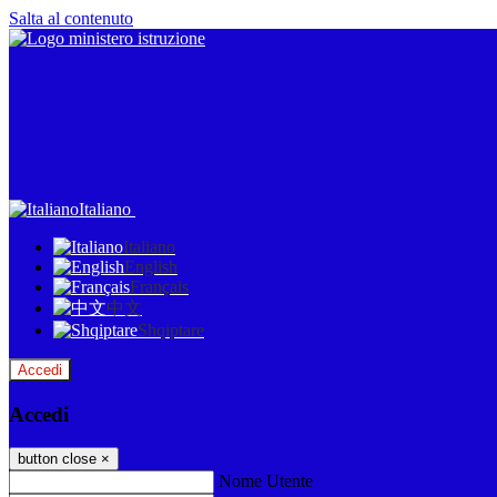
Salta al contenuto
Italiano
Italiano
English
Français
中文
Shqiptare
Accedi
Accedi
button close
×
Nome Utente