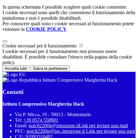
In questa schermata è possibile scegliere quali cookie consentire.
I cookie necessari sono quelli che consentono il funzionamento della
piattaforma e non è possibile disabilitarli.
Per conoscere quali sono i cookie necessari al funzionamento potete
visionare la
COOKIE POLICY
.
Cookie necessari per il funzionamento
I cookie necessari per il funzionamento non possono essere
disabilitati. È possibile consultare l'elenco nella pagina della cookie
policy.
Accetta tutti
Salva le preferenze
Istituto Comprensivo Margherita Hack
Contatti
Istituto Comprensivo Margherita Hack
Via P. Micca, 19 - 59013 - Montemurlo
Tel:
+39 0574 558901
Email:
poic82200n@istruzione.it
Link per inviare una mail
PEC:
poic82200n@pec.istruzione.it
Link per inviare una mail
C.F.: 92093510482