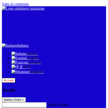
Salta al contenuto
Italiano
Italiano
English
Français
中文
Shqiptare
Accedi
Accedi
button close
×
Nome Utente