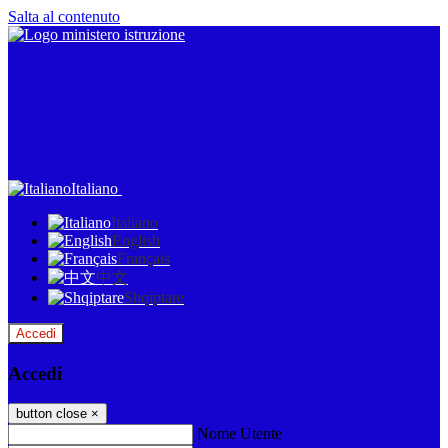
Salta al contenuto
Italiano
Italiano
English
Français
中文
Shqiptare
Accedi
Accedi
button close
×
Nome Utente