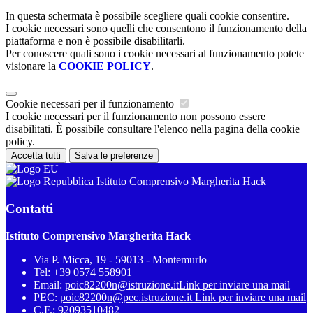
In questa schermata è possibile scegliere quali cookie consentire.
I cookie necessari sono quelli che consentono il funzionamento della
piattaforma e non è possibile disabilitarli.
Per conoscere quali sono i cookie necessari al funzionamento potete
visionare la
COOKIE POLICY
.
Cookie necessari per il funzionamento
I cookie necessari per il funzionamento non possono essere
disabilitati. È possibile consultare l'elenco nella pagina della cookie
policy.
Accetta tutti
Salva le preferenze
Istituto Comprensivo Margherita Hack
Contatti
Istituto Comprensivo Margherita Hack
Via P. Micca, 19 - 59013 - Montemurlo
Tel:
+39 0574 558901
Email:
poic82200n@istruzione.it
Link per inviare una mail
PEC:
poic82200n@pec.istruzione.it
Link per inviare una mail
C.F.: 92093510482