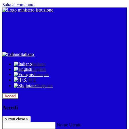
Salta al contenuto
Italiano
Italiano
English
Français
中文
Shqiptare
Accedi
Accedi
button close
×
Nome Utente