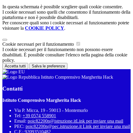
In questa schermata è possibile scegliere quali cookie consentire.
I cookie necessari sono quelli che consentono il funzionamento della
piattaforma e non è possibile disabilitarli.
Per conoscere quali sono i cookie necessari al funzionamento potete
visionare la
COOKIE POLICY
.
Cookie necessari per il funzionamento
I cookie necessari per il funzionamento non possono essere
disabilitati. È possibile consultare l'elenco nella pagina della cookie
policy.
Accetta tutti
Salva le preferenze
Istituto Comprensivo Margherita Hack
Contatti
Istituto Comprensivo Margherita Hack
Via P. Micca, 19 - 59013 - Montemurlo
Tel:
+39 0574 558901
Email:
poic82200n@istruzione.it
Link per inviare una mail
PEC:
poic82200n@pec.istruzione.it
Link per inviare una mail
C.F.: 92093510482