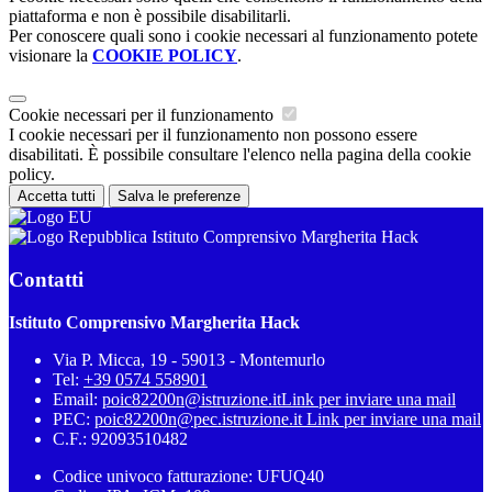
piattaforma e non è possibile disabilitarli.
Per conoscere quali sono i cookie necessari al funzionamento potete
visionare la
COOKIE POLICY
.
Cookie necessari per il funzionamento
I cookie necessari per il funzionamento non possono essere
disabilitati. È possibile consultare l'elenco nella pagina della cookie
policy.
Accetta tutti
Salva le preferenze
Istituto Comprensivo Margherita Hack
Contatti
Istituto Comprensivo Margherita Hack
Via P. Micca, 19 - 59013 - Montemurlo
Tel:
+39 0574 558901
Email:
poic82200n@istruzione.it
Link per inviare una mail
PEC:
poic82200n@pec.istruzione.it
Link per inviare una mail
C.F.: 92093510482
Codice univoco fatturazione: UFUQ40