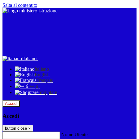
Salta al contenuto
Italiano
Italiano
English
Français
中文
Shqiptare
Accedi
Accedi
button close
×
Nome Utente