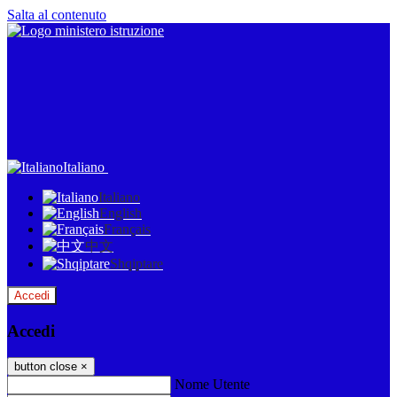
Salta al contenuto
Italiano
Italiano
English
Français
中文
Shqiptare
Accedi
Accedi
button close
×
Nome Utente