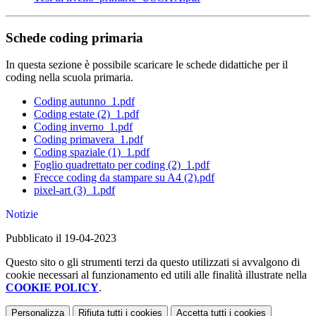
Schede coding primaria
In questa sezione è possibile scaricare le schede didattiche per il
coding nella scuola primaria.
Coding autunno_1.pdf
Coding estate (2)_1.pdf
Coding inverno_1.pdf
Coding primavera_1.pdf
Coding spaziale (1)_1.pdf
Foglio quadrettato per coding (2)_1.pdf
Frecce coding da stampare su A4 (2).pdf
pixel-art (3)_1.pdf
Notizie
Pubblicato il 19-04-2023
Questo sito o gli strumenti terzi da questo utilizzati si avvalgono di
cookie necessari al funzionamento ed utili alle finalità illustrate nella
COOKIE POLICY
.
Personalizza
Rifiuta tutti
i cookies
Accetta tutti
i cookies