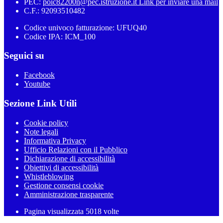
PEC:
poic82200n@pec.istruzione.it
Link per inviare una mail
C.F.: 92093510482
Codice univoco fatturazione: UFUQ40
Codice IPA: ICM_100
Seguici su
Facebook
Youtube
Sezione Link Utili
Cookie policy
Note legali
Informativa Privacy
Ufficio Relazioni con il Pubblico
Dichiarazione di accessibilità
Obiettivi di accessibilità
Whistleblowing
Gestione consensi cookie
Amministrazione trasparente
Pagina visualizzata
5018
volte