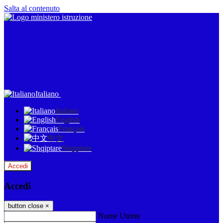
Salta al contenuto
Italiano
Italiano
English
Français
中文
Shqiptare
Accedi
Accedi
button close
×
Nome Utente