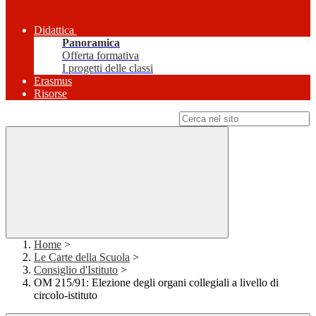
Didattica
Panoramica
Offerta formativa
I progetti delle classi
Erasmus
Risorse
Campo di ricerca per le pagine del sito
Home
>
Le Carte della Scuola
>
Consiglio d'Istituto
>
OM 215/91: Elezione degli organi collegiali a livello di
circolo-istituto