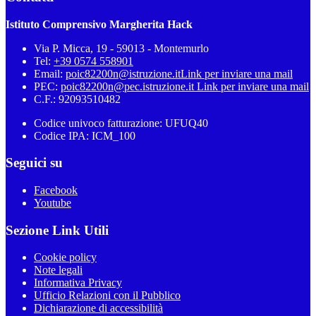
Istituto Comprensivo Margherita Hack
Via P. Micca, 19 - 59013 - Montemurlo
Tel:
+39 0574 558901
Email:
poic82200n@istruzione.it
Link per inviare una mail
PEC:
poic82200n@pec.istruzione.it
Link per inviare una mail
C.F.: 92093510482
Codice univoco fatturazione: UFUQ40
Codice IPA: ICM_100
Seguici su
Facebook
Youtube
Sezione Link Utili
Cookie policy
Note legali
Informativa Privacy
Ufficio Relazioni con il Pubblico
Dichiarazione di accessibilità