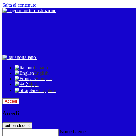
Salta al contenuto
Italiano
Italiano
English
Français
中文
Shqiptare
Accedi
Accedi
button close
×
Nome Utente