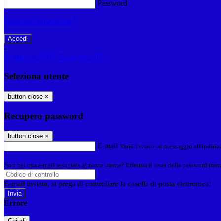
Password
Password dimenticata?
-
Entra con SPID
Entra con CIE
Seleziona utente
button close
×
Recupero password
button close
×
E-mail
Verrà inviato un messaggio all'indirizz
Non hai una e-mail associata al nome utente? Effettua il reset della password tram
E-mail inviata, si prega di controllare la casella di posta elettronica!
Errore
Chiudi