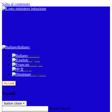
Salta al contenuto
Italiano
Italiano
English
Français
中文
Shqiptare
Accedi
Accedi
button close
×
Nome Utente