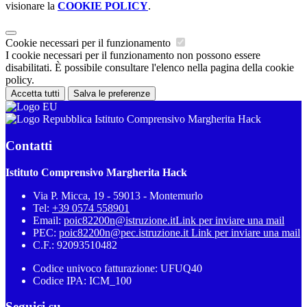
visionare la
COOKIE POLICY
.
Cookie necessari per il funzionamento
I cookie necessari per il funzionamento non possono essere
disabilitati. È possibile consultare l'elenco nella pagina della cookie
policy.
Accetta tutti
Salva le preferenze
Istituto Comprensivo Margherita Hack
Contatti
Istituto Comprensivo Margherita Hack
Via P. Micca, 19 - 59013 - Montemurlo
Tel:
+39 0574 558901
Email:
poic82200n@istruzione.it
Link per inviare una mail
PEC:
poic82200n@pec.istruzione.it
Link per inviare una mail
C.F.: 92093510482
Codice univoco fatturazione: UFUQ40
Codice IPA: ICM_100
Seguici su