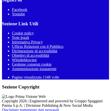
Facebook
Youtube
Sezione Link Utili
Cookie policy
Note legali
Informativa Privacy
Ufficio Relazioni con il Pubblico
Dichiarazione di accessibilità
Obiettivi di accessibilità
Whistleblowing
Gestione consensi cookie
Amministrazione trasparente
Pagina visualizzata
1348
volte
Sezione Copyright
Copyright 2026 | Engineered and powered by Gruppo Spaggiari
Parma S.p.A. | Divisione Publishing & New Social Media
Disclaimer trattamento dati personali