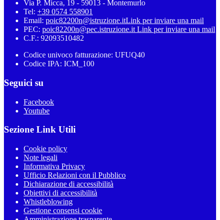
Via P. Micca, 19 - 59013 - Montemurlo
Tel:
+39 0574 558901
Email:
poic82200n@istruzione.it
Link per inviare una mail
PEC:
poic82200n@pec.istruzione.it
Link per inviare una mail
C.F.: 92093510482
Codice univoco fatturazione: UFUQ40
Codice IPA: ICM_100
Seguici su
Facebook
Youtube
Sezione Link Utili
Cookie policy
Note legali
Informativa Privacy
Ufficio Relazioni con il Pubblico
Dichiarazione di accessibilità
Obiettivi di accessibilità
Whistleblowing
Gestione consensi cookie
Amministrazione trasparente