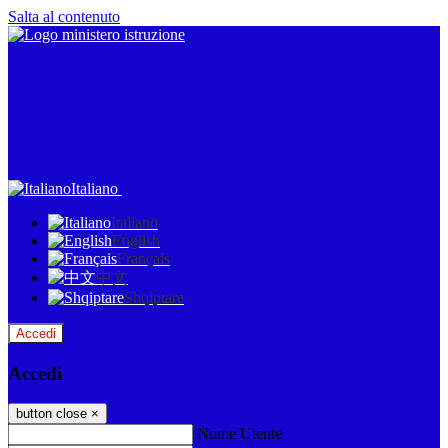
Salta al contenuto
Italiano
Italiano
English
Français
中文
Shqiptare
Accedi
Accedi
button close
×
Nome Utente