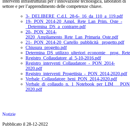
Interventi infrastrutturali per l’innovazione tecnologica, laboratori di
settore e per l’apprendimento delle competenze chiave.
3-_DELIBERE_C.d.I._28-6-_16_da_110_a_119.pdf
19-_PON_2014-20_Ampl._Rete_Lan_Prim._Oste_-
_Determina_DS_a_contrarre.pdf
20-_PON_2014-
2020_Ampliamento_Rete_Lan_Primaria_Oste.pdf
21-_PON_2014-20_Cartello_pubblicità _progetto.pdf
Chiusura_progetto.pdf
Determina_DS_utilizzo_ulteriori_economie__prog._Ret
Registro_Collaudatore_al_5-10-2016.pdf
Registro_interventi_Collaudatore_-_PON_2014-
2020.pdf
Registro_interventi_Progettista_-_PON_2014-2020.pdf
Verbale_Collaudatore_beni_PON_2014-2020.pdf
Verbale_di_collaudo_n._1_Notebook_per_LIM___PON
2020.pdf
Notizie
Pubblicato il 28-12-2022