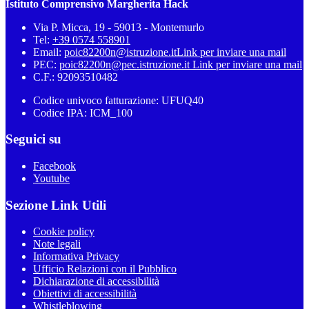
Istituto Comprensivo Margherita Hack
Via P. Micca, 19 - 59013 - Montemurlo
Tel:
+39 0574 558901
Email:
poic82200n@istruzione.it
Link per inviare una mail
PEC:
poic82200n@pec.istruzione.it
Link per inviare una mail
C.F.: 92093510482
Codice univoco fatturazione: UFUQ40
Codice IPA: ICM_100
Seguici su
Facebook
Youtube
Sezione Link Utili
Cookie policy
Note legali
Informativa Privacy
Ufficio Relazioni con il Pubblico
Dichiarazione di accessibilità
Obiettivi di accessibilità
Whistleblowing