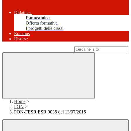
Didattica
Panoramica
Offerta formativa
I progetti delle classi
Erasmus
Risorse
Campo di ricerca per le pagine del sito
Home
>
PON
>
PON-FESR ESR 9035 del 13/07/2015