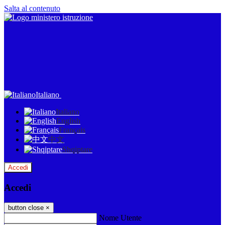
Salta al contenuto
Italiano
Italiano
English
Français
中文
Shqiptare
Accedi
Accedi
button close
×
Nome Utente