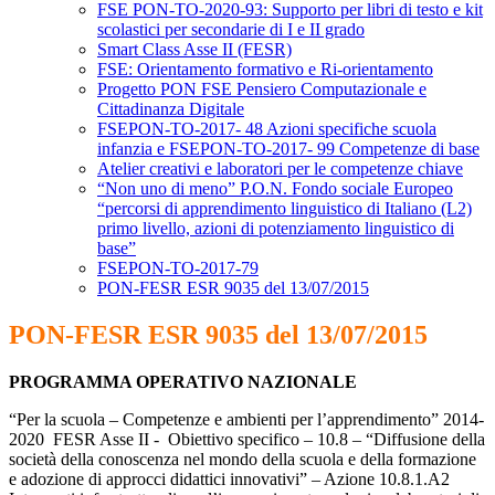
FSE PON-TO-2020-93: Supporto per libri di testo e kit
scolastici per secondarie di I e II grado
Smart Class Asse II (FESR)
FSE: Orientamento formativo e Ri-orientamento
Progetto PON FSE Pensiero Computazionale e
Cittadinanza Digitale
FSEPON-TO-2017- 48 Azioni specifiche scuola
infanzia e FSEPON-TO-2017- 99 Competenze di base
Atelier creativi e laboratori per le competenze chiave
“Non uno di meno” P.O.N. Fondo sociale Europeo
“percorsi di apprendimento linguistico di Italiano (L2)
primo livello, azioni di potenziamento linguistico di
base”
FSEPON-TO-2017-79
PON-FESR ESR 9035 del 13/07/2015
PON-FESR ESR 9035 del 13/07/2015
PROGRAMMA OPERATIVO NAZIONALE
“Per la scuola – Competenze e ambienti per l’apprendimento” 2014-
2020 FESR Asse II - Obiettivo specifico – 10.8 – “Diffusione della
società della conoscenza nel mondo della scuola e della formazione
e adozione di approcci didattici innovativi” – Azione 10.8.1.A2