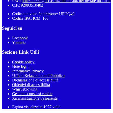
PEC:
poic82200n@pec.istruzione.it
Link per inviare una mail
C.F.: 92093510482
Codice univoco fatturazione: UFUQ40
Codice IPA: ICM_100
Seguici su
Facebook
Youtube
Sezione Link Utili
Cookie policy
Note legali
Informativa Privacy
Ufficio Relazioni con il Pubblico
Dichiarazione di accessibilità
Obiettivi di accessibilità
Whistleblowing
Gestione consensi cookie
Amministrazione trasparente
Pagina visualizzata
1977
volte