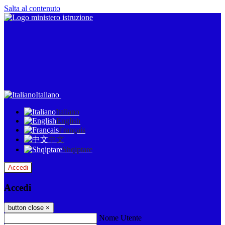
Salta al contenuto
Italiano
Italiano
English
Français
中文
Shqiptare
Accedi
Accedi
button close
×
Nome Utente