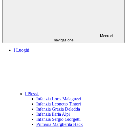
Menu di
navigazione
I Luoghi
I Plessi
Infanzia Loris Malaguzzi
Infanzia Leonetto Tintori
Infanzia Grazia Deledda
Infanzia Ilaria Alpi
Infanzia Sergio Giorgetti
Primaria Margherita Hack