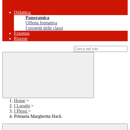
Didattica
Panoramica
Offerta formativa
I progetti delle classi
Erasmus
Risorse
Campo di ricerca per le pagine del sito
Home
>
I Luoghi
>
I Plessi
>
Primaria Margherita Hack