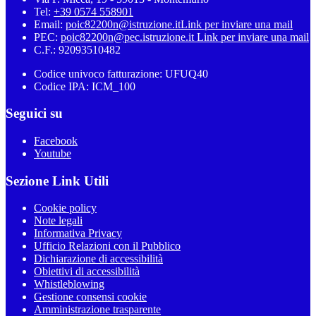
Tel:
+39 0574 558901
Email:
poic82200n@istruzione.it
Link per inviare una mail
PEC:
poic82200n@pec.istruzione.it
Link per inviare una mail
C.F.: 92093510482
Codice univoco fatturazione: UFUQ40
Codice IPA: ICM_100
Seguici su
Facebook
Youtube
Sezione Link Utili
Cookie policy
Note legali
Informativa Privacy
Ufficio Relazioni con il Pubblico
Dichiarazione di accessibilità
Obiettivi di accessibilità
Whistleblowing
Gestione consensi cookie
Amministrazione trasparente