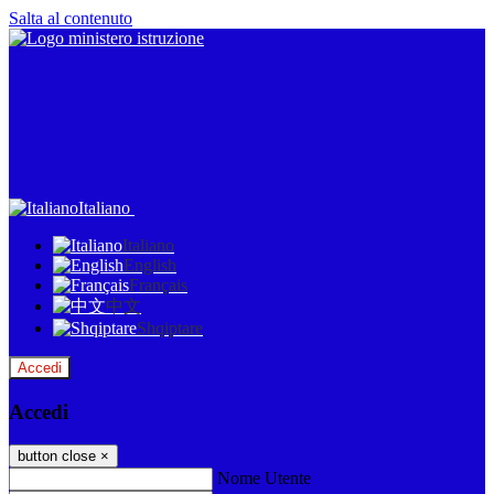
Salta al contenuto
Italiano
Italiano
English
Français
中文
Shqiptare
Accedi
Accedi
button close
×
Nome Utente