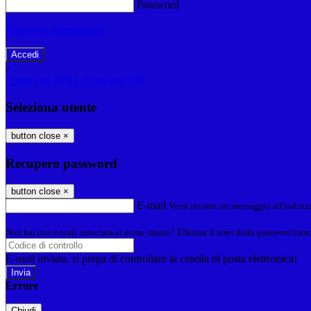
Password
Password dimenticata?
-
Entra con SPID
Entra con CIE
Seleziona utente
button close
×
Recupero password
button close
×
E-mail
Verrà inviato un messaggio all'indirizz
Non hai una e-mail associata al nome utente? Effettua il reset della password tram
E-mail inviata, si prega di controllare la casella di posta elettronica!
Errore
Chiudi