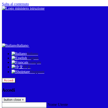
Salta al contenuto
Italiano
Italiano
English
Français
中文
Shqiptare
Accedi
Accedi
button close
×
Nome Utente