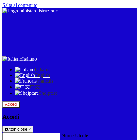
Salta al contenuto
Italiano
Italiano
English
Français
中文
Shqiptare
Accedi
Accedi
button close
×
Nome Utente