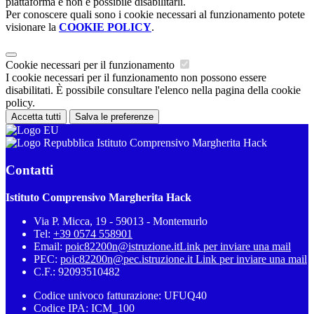
piattaforma e non è possibile disabilitarli.
Per conoscere quali sono i cookie necessari al funzionamento potete
visionare la
COOKIE POLICY
.
Cookie necessari per il funzionamento
I cookie necessari per il funzionamento non possono essere
disabilitati. È possibile consultare l'elenco nella pagina della cookie
policy.
Accetta tutti
Salva le preferenze
Istituto Comprensivo Margherita Hack
Contatti
Istituto Comprensivo Margherita Hack
Via P. Micca, 19 - 59013 - Montemurlo
Tel:
+39 0574 558901
Email:
poic82200n@istruzione.it
Link per inviare una mail
PEC:
poic82200n@pec.istruzione.it
Link per inviare una mail
C.F.: 92093510482
Codice univoco fatturazione: UFUQ40
Codice IPA: ICM_100