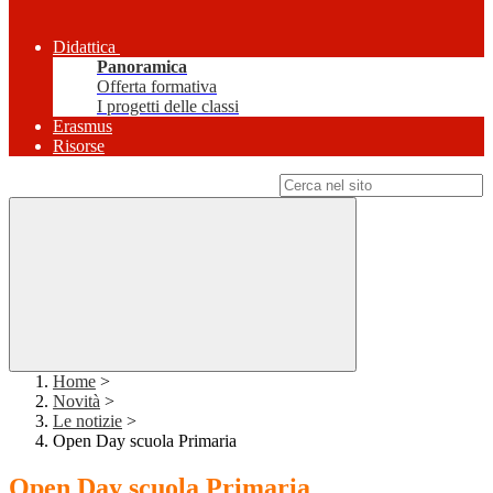
Didattica
Panoramica
Offerta formativa
I progetti delle classi
Erasmus
Risorse
Campo di ricerca per le pagine del sito
Home
>
Novità
>
Le notizie
>
Open Day scuola Primaria
Open Day scuola Primaria