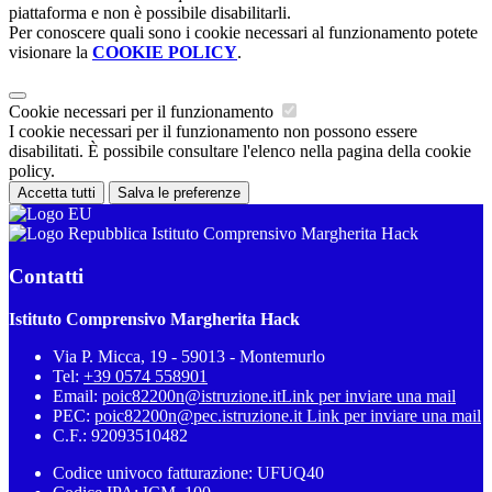
piattaforma e non è possibile disabilitarli.
Per conoscere quali sono i cookie necessari al funzionamento potete
visionare la
COOKIE POLICY
.
Cookie necessari per il funzionamento
I cookie necessari per il funzionamento non possono essere
disabilitati. È possibile consultare l'elenco nella pagina della cookie
policy.
Accetta tutti
Salva le preferenze
Istituto Comprensivo Margherita Hack
Contatti
Istituto Comprensivo Margherita Hack
Via P. Micca, 19 - 59013 - Montemurlo
Tel:
+39 0574 558901
Email:
poic82200n@istruzione.it
Link per inviare una mail
PEC:
poic82200n@pec.istruzione.it
Link per inviare una mail
C.F.: 92093510482
Codice univoco fatturazione: UFUQ40