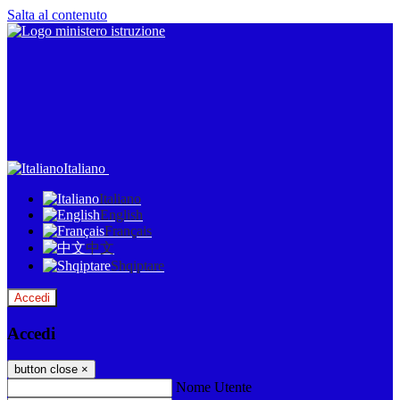
Salta al contenuto
Italiano
Italiano
English
Français
中文
Shqiptare
Accedi
Accedi
button close
×
Nome Utente