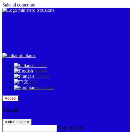
Salta al contenuto
Italiano
Italiano
English
Français
中文
Shqiptare
Accedi
Accedi
button close
×
Nome Utente