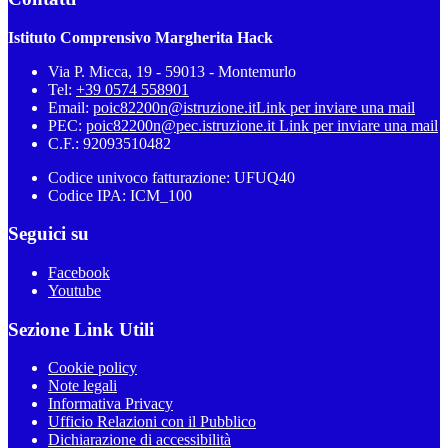
Istituto Comprensivo Margherita Hack
Via P. Micca, 19 - 59013 - Montemurlo
Tel:
+39 0574 558901
Email:
poic82200n@istruzione.it
Link per inviare una mail
PEC:
poic82200n@pec.istruzione.it
Link per inviare una mail
C.F.: 92093510482
Codice univoco fatturazione: UFUQ40
Codice IPA: ICM_100
Seguici su
Facebook
Youtube
Sezione Link Utili
Cookie policy
Note legali
Informativa Privacy
Ufficio Relazioni con il Pubblico
Dichiarazione di accessibilità