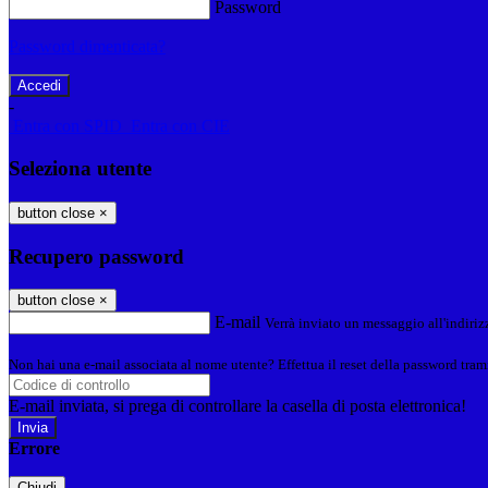
Password
Password dimenticata?
-
Entra con SPID
Entra con CIE
Seleziona utente
button close
×
Recupero password
button close
×
E-mail
Verrà inviato un messaggio all'indirizz
Non hai una e-mail associata al nome utente? Effettua il reset della password tram
E-mail inviata, si prega di controllare la casella di posta elettronica!
Errore
Chiudi