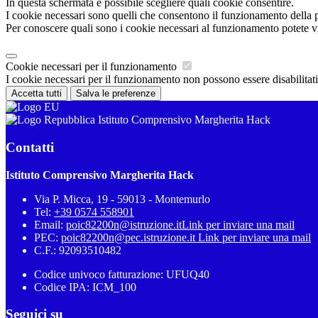
In questa schermata è possibile scegliere quali cookie consentire.
I cookie necessari sono quelli che consentono il funzionamento della pi
Per conoscere quali sono i cookie necessari al funzionamento potete v
Cookie necessari per il funzionamento
I cookie necessari per il funzionamento non possono essere disabilitati.
Accetta tutti
Salva le preferenze
Istituto Comprensivo Margherita Hack
Contatti
Istituto Comprensivo Margherita Hack
Via P. Micca, 19 - 59013 - Montemurlo
Tel:
+39 0574 558901
Email:
poic82200n@istruzione.it
Link per inviare una mail
PEC:
poic82200n@pec.istruzione.it
Link per inviare una mail
C.F.: 92093510482
Codice univoco fatturazione: UFUQ40
Codice IPA: ICM_100
Seguici su