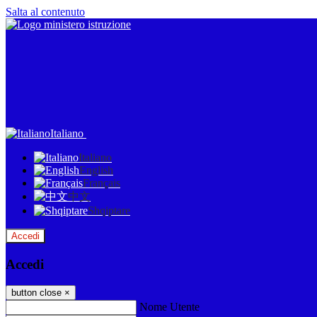
Salta al contenuto
Italiano
Italiano
English
Français
中文
Shqiptare
Accedi
Accedi
button close
×
Nome Utente