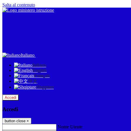
Salta al contenuto
Italiano
Italiano
English
Français
中文
Shqiptare
Accedi
Accedi
button close
×
Nome Utente