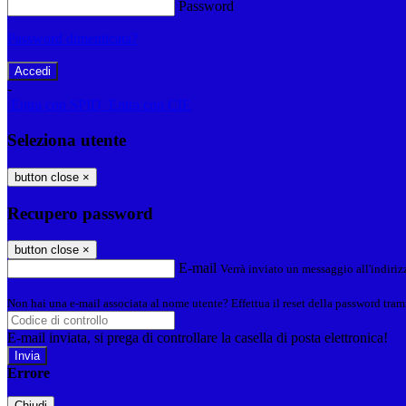
Password
Password dimenticata?
-
Entra con SPID
Entra con CIE
Seleziona utente
button close
×
Recupero password
button close
×
E-mail
Verrà inviato un messaggio all'indirizz
Non hai una e-mail associata al nome utente? Effettua il reset della password tram
E-mail inviata, si prega di controllare la casella di posta elettronica!
Errore
Chiudi