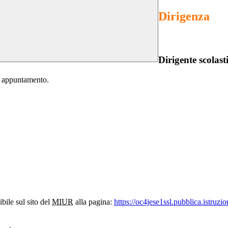
Dirigenza
Dirigente scolast
er appuntamento.
bile sul sito del
MIUR
alla pagina:
https://oc4jese1ssl.pubblica.istruzi