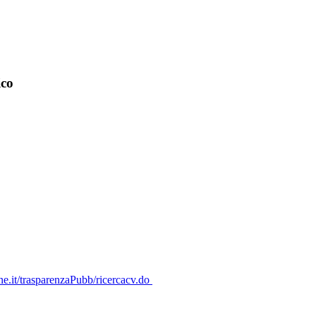
ico
one.it/trasparenzaPubb/ricercacv.do