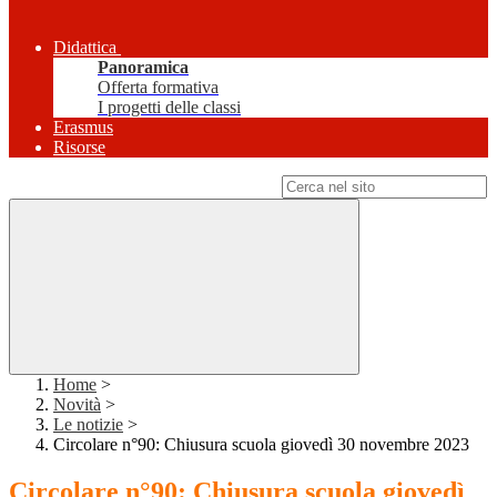
Didattica
Panoramica
Offerta formativa
I progetti delle classi
Erasmus
Risorse
Campo di ricerca per le pagine del sito
Home
>
Novità
>
Le notizie
>
Circolare n°90: Chiusura scuola giovedì 30 novembre 2023
Circolare n°90: Chiusura scuola giovedì