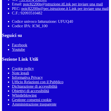
Email:
poic82200n@istruzione.it
Link per inviare una mail
PEC:
poic82200n@pec.istruzione.it
Link per inviare una mail
C.F.: 92093510482
Codice univoco fatturazione: UFUQ40
Codice IPA: ICM_100
Seguici su
Facebook
Youtube
Sezione Link Utili
Cookie policy
Note legali
Informativa Privacy
Ufficio Relazioni con il Pubblico
Dichiarazione di accessibilità
Obiettivi di accessibilità
Whistleblowing
Gestione consensi cookie
Amministrazione trasparente