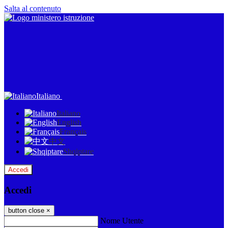
Salta al contenuto
Italiano
Italiano
English
Français
中文
Shqiptare
Accedi
Accedi
button close
×
Nome Utente