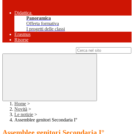
Didattica
Panoramica
Offerta formativa
I progetti delle classi
Erasmus
Risorse
Campo di ricerca per le pagine del sito
Home
>
Novità
>
Le notizie
>
Assemblee genitori Secondaria I°
Assemblee genitori Secondaria I°