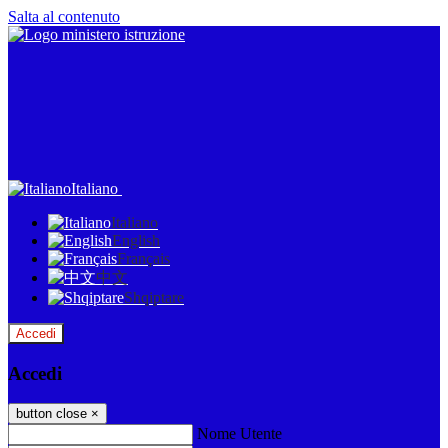
Salta al contenuto
Italiano
Italiano
English
Français
中文
Shqiptare
Accedi
Accedi
button close
×
Nome Utente