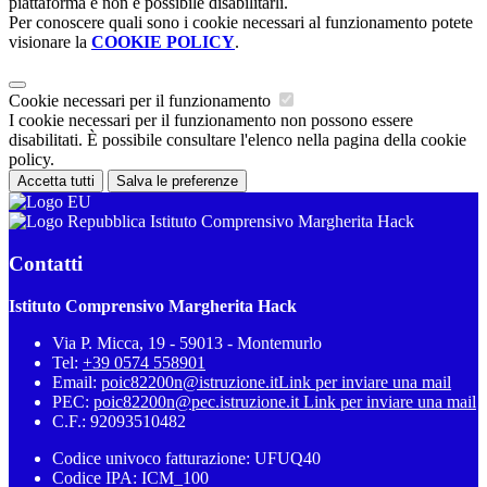
piattaforma e non è possibile disabilitarli.
Per conoscere quali sono i cookie necessari al funzionamento potete
visionare la
COOKIE POLICY
.
Cookie necessari per il funzionamento
I cookie necessari per il funzionamento non possono essere
disabilitati. È possibile consultare l'elenco nella pagina della cookie
policy.
Accetta tutti
Salva le preferenze
Istituto Comprensivo Margherita Hack
Contatti
Istituto Comprensivo Margherita Hack
Via P. Micca, 19 - 59013 - Montemurlo
Tel:
+39 0574 558901
Email:
poic82200n@istruzione.it
Link per inviare una mail
PEC:
poic82200n@pec.istruzione.it
Link per inviare una mail
C.F.: 92093510482
Codice univoco fatturazione: UFUQ40
Codice IPA: ICM_100