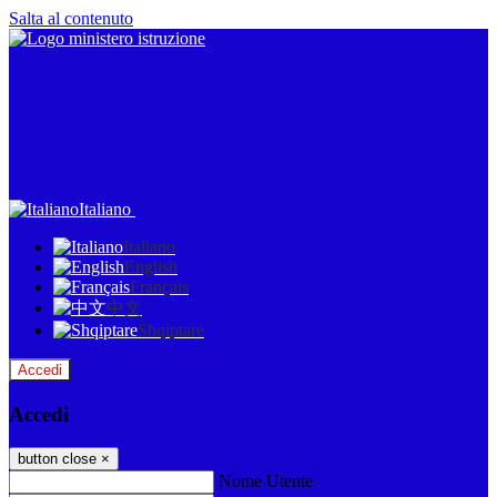
Salta al contenuto
Italiano
Italiano
English
Français
中文
Shqiptare
Accedi
Accedi
button close
×
Nome Utente