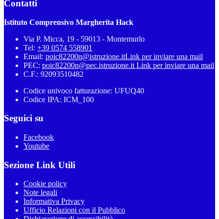
Contatti
Istituto Comprensivo Margherita Hack
Via P. Micca, 19 - 59013 - Montemurlo
Tel:
+39 0574 558901
Email:
poic82200n@istruzione.it
Link per inviare una mail
PEC:
poic82200n@pec.istruzione.it
Link per inviare una mail
C.F.: 92093510482
Codice univoco fatturazione: UFUQ40
Codice IPA: ICM_100
Seguici su
Facebook
Youtube
Sezione Link Utili
Cookie policy
Note legali
Informativa Privacy
Ufficio Relazioni con il Pubblico
Dichiarazione di accessibilità